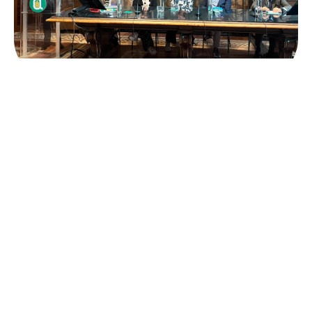
Xylella fastidiosa: a Palazzo Della valle il
convegno per fare il punto sull’avanzamento dei
progetti di ricerca.
Fai clic qui