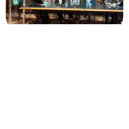
Xylella fastidiosa: a Palazzo Della valle il
convegno per fare il punto sull’avanzamento dei
progetti di ricerca.
Fai clic qui