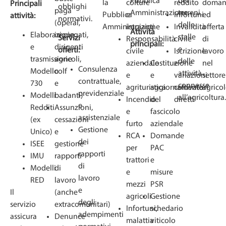
Pubblica
dei
doman
la
colture
reddito
Principali
obblighi
paga
Amministrazione.
terreni,
ed
Pubblica
e
Infortuni
attività:
normativi.
(operai,
delle
offerta
Amministrazione
impianti
Invalidità
Attività
Elaborazione
impiegati,
stalle
Servizi
di
Responsabilità
civile
principali:
e
dirigenti
e
offerti:
lavoro
civile
Iscrizione
trasmissione
agricoli,
delle
nel
aziendale
Costituzione
e
Consulenza
Modello
colf
attività
settore
e
e
variazioni
contrattuale,
730
e
connesse
agricol
agrituristica
aggiornamento
coltivatori
previdenziale
Modelli
badanti)
all’agricoltura.
Incendio
del
diretti
e
Redditi
Assunzioni,
e
fascicolo
assistenziale
(ex
cessazioni
furto
aziendale
Gestione
Unico)
e
RCA
Domande
dei
ISEE
gestione
per
PAC
rapporti
IMU
rapporti
trattori
e
di
Modelli
di
e
misure
lavoro
RED
lavoro
mezzi
PSR
e
Il
(anche
agricoli
Gestione
degli
servizio
extracomunitari)
Infortuni,
schedario
adempimenti
assicura
Denunce
malattia
viticolo